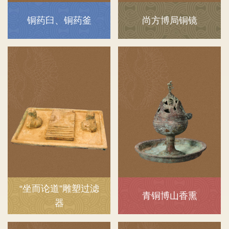
铜药臼、铜药釜
尚方博局铜镜
“坐而论道”雕塑过滤
青铜博山香熏
器