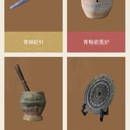
青铜砭针
青釉瓷熏炉