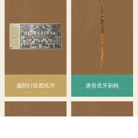
扁鹊行医图拓片
唐骨质牙刷柄