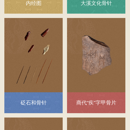
内经图
大溪文化骨针
砭石和骨针
商代“疾”字甲骨片