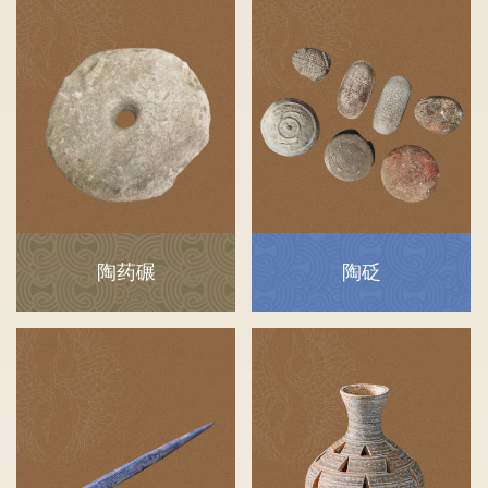
陶药碾
陶砭