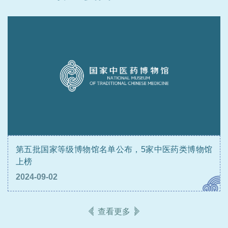
展示中心、中华优秀传统文化继承弘扬的重要阵地，是我
们的不懈追求。
三十年筚路蓝缕，九万里风鹏正举。我们将积极推进自身
建设及中医药博物馆体系建设，讲好中医药故事、传播好
中医药声音，为增强中华民族文化自信、建设社会主义文
化强国作出应有贡献。
第五批国家等级博物馆名单公布，5家中医药类博物馆
上榜
《中医药藏品分类及代码》国家标准获批立项
2024-09-02
2026-07-04
查看更多