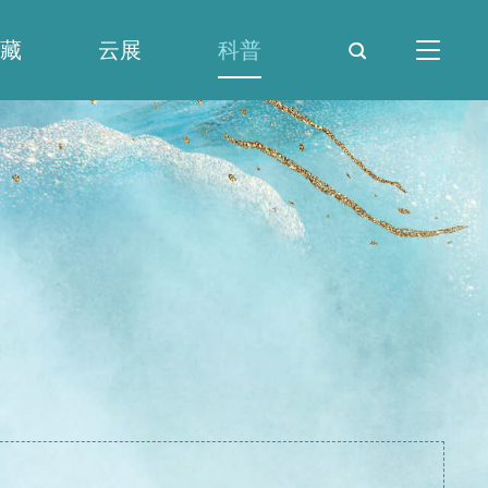
藏
云展
科普