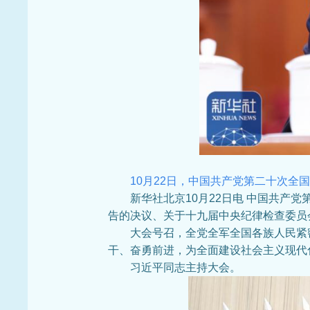
10月22日，中国共产党第二十次全
新华社北京10月22日电 中国共
告的决议、关于十九届中央纪律检查委员
大会号召，全党全军全国各族人民紧
干、奋勇前进，为全面建设社会主义现代
习近平同志主持大会。