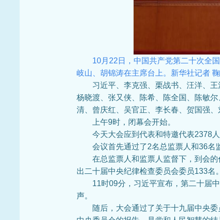
10月22日，中国共产党第二十次
岐山、胡锦涛在主席台上。新华社记者 鞠
习近平、李克强、栗战书、汪洋、王
杨晓渡、张又侠、陈希、陈全国、陈敏尔
清、曾庆红、吴官正、李长春、贺国强、
上午9时，闭幕会开始。
今天大会应到代表和特邀代表2378
会议首先通过了2名总监票人和36名
在总监票人和监票人监督下，到会的
出二十届中央纪律检查委员会委员133名
11时09分，习近平宣布，第二十
声。
随后，大会通过了关于十九届中央委