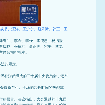
栗战书、汪洋、王沪宁、赵乐际、韩正、王
孙春兰、李希、李强、李鸿忠、杨洁篪、
贾庆林、张德江、俞正声、宋平、李岚
主席台前排就座。
办法的规定。
名候补委员组成的二十届中央委员会，选举
大会选举产生。全场响起长时间的热烈掌
作的报告。决议指出，大会通过的十九届