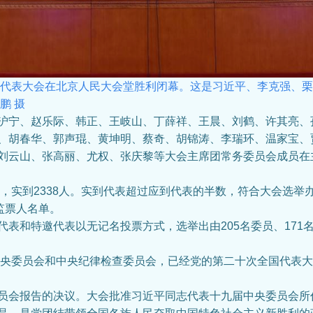
全国代表大会在北京人民大会堂胜利闭幕。这是习近平、李克强、
鹏 摄
沪宁、赵乐际、韩正、王岐山、丁薛祥、王晨、刘鹤、许其亮、
、胡春华、郭声琨、黄坤明、蔡奇、胡锦涛、李瑞环、温家宝、
刘云山、张高丽、尤权、张庆黎等大会主席团常务委员会成员在
人，实到2338人。实到代表超过应到代表的半数，符合大会选举
监票人名单。
代表和特邀代表以无记名投票方式，选举出由205名委员、171
。
届中央委员会和中央纪律检查委员会，已经党的第二十次全国代表
员会报告的决议。大会批准习近平同志代表十九届中央委员会所