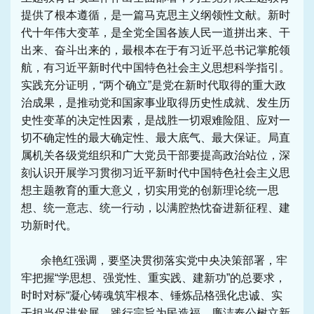
提供了根本遵循，是一篇马克思主义纲领性文献。新时
代十年伟大变革，是全党全国各族人民一道拼出来、干
出来、奋斗出来的，最根本在于有习近平总书记掌舵领
航，有习近平新时代中国特色社会主义思想科学指引。
实践充分证明，“两个确立”是党在新时代取得的重大政
治成果，是推动党和国家事业取得历史性成就、发生历
史性变革的决定性因素，是战胜一切艰难险阻、应对一
切不确定性的最大确定性、最大底气、最大保证。局直
属机关各级党组织和广大党员干部要提高政治站位，深
刻认识开展学习贯彻习近平新时代中国特色社会主义思
想主题教育的重大意义，切实用党的创新理论统一思
想、统一意志、统一行动，以满腔热忱奋进新征程、建
功新时代。
余艳红强调，要坚决贯彻落实党中央决策部署，牢
牢把握“学思想、强党性、重实践、建新功”的总要求，
时时对标“凝心铸魂筑牢根本、锤炼品格强化忠诚、实
干担当促进发展、践行宗旨为民造福、廉洁奉公树立新